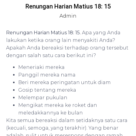
Renungan Harian Matius 18: 15
Admin
Renungan Harian Matius 18: 15.
Apa yang Anda
lakukan ketika orang lain menyakiti Anda?
Apakah Anda bereaksi terhadap orang tersebut
dengan salah satu cara berikut ini?
Meneriaki mereka
Panggil mereka nama
Beri mereka peringatan untuk diam
Gosip tentang mereka
Melempar pukulan
Mengikat mereka ke roket dan
meledakkannya ke bulan
Kita semua bereaksi dalam setidaknya satu cara
(kecuali, semoga, yang terakhir). Yang benar
adalah, sulit untuk merespons dengan ramah