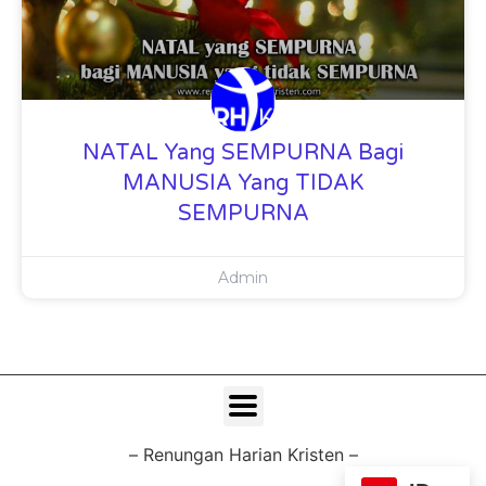
NATAL Yang SEMPURNA Bagi
MANUSIA Yang TIDAK
SEMPURNA
Admin
– Renungan Harian Kristen –