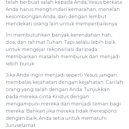
telah berbuat salah kepada Anda, Yesus berkata
Anda harus menghindari kemarahan, menelan
kesombongan Anda, dan dengan lembut
mendekati orang lain untuk memperbaikinya.
Ini membutuhkan banyak kerendahan hati,
doa, dan rahmat Tuhan. Tapi selalu lebih baik
untuk mengejar rekonsiliasi daripada
membiarkan masalah memburuk dan menjadi
lebih buruk.
Jika Anda ingin menjadi seperti Yesus, jangan
membalas kejahatan dengan kejahatan. Carilah
orang yang salah dengan Anda. Tunjukkan
pada mereka cinta Kristus dengan
mengampuni mereka dan menjadi teman bagi
mereka. Bahkan jika mereka tidak merespons
dengan baik, Anda setia untuk mematuhi
Juruselamat.