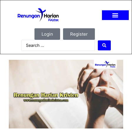
Login
Register