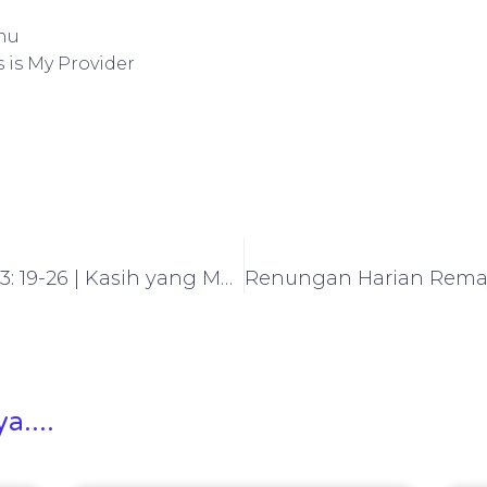
hu
s is My Provider
Khotbah Kristen Ratapan 3: 19-26 | Kasih yang Memberi Harapan
a....