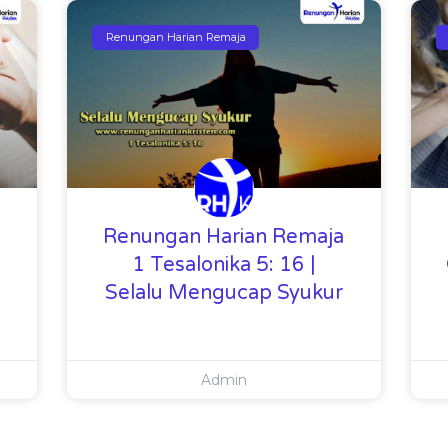
Renungan Harian Remaja
Renungan Harian Remaja
1 Tesalonika 5: 16 |
Selalu Mengucap Syukur
Admin