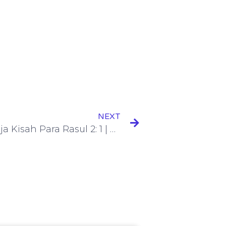
NEXT
Renungan Harian Remaja Kisah Para Rasul 2: 1 | Kuasa Pentakosta