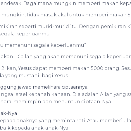
mendesak. Bagaimana mungkin memberi makan kepa
mungkin, tidak masuk akal untuk memberi makan 5
ikiran seperti murid-murid itu. Dengan pemikiran kita
egala keperluanmu.
ampu memenuhi segala keperluanmu”
diakan. Dia lah yang akan memenuhi segala keperlua
 2 ikan, Yesus dapat memberi makan 5000 orang. Se
da yang mustahil bagi Yesus.
anggung jawab memelihara ciptaannya.
ngsa israel ke tanah kanaan. Dia adalah Allah yang
hara, memimpin dan menuntun ciptaan-Nya.
nak-Nya
kepada anaknya yang meminta roti. Atau memberi ula
baik kepada anak-anak-Nya.