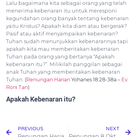
Lalu bagaimana kita sebagai orang yang telah
menerima kebenaran itu untuk meresponi
kegundahan orang banyak tentang kebenaran
yaitu Kristus? Apakah kita diam atau bergerak?
Pasif atau aktif menyampaikan kebenaran?
Tuhan sudah menunjukkan kebenarannya tapi
apakah kita mau memberitakan kebenaran
Tuhan pada orang yang bertanya “Apakah
kebenaran itu?”. Milikilah panggilan sebagai
anak Tuhan yang memberitakan kebenaran
Tuhan.
(
Renungan Harian
Yohanes 18:28-38a –
Ev.
Roni Tan
)
Apakah Kebenaran itu?
PREVIOUS
NEXT
Renungan Harian Amsal 28:20-22 | Orang Kikir Dan Cepat Menjadi Kaya
Renungan 8 Okt 22: Kisah Para Rasul 5: 1-10 ( Permufakatan Jahat )